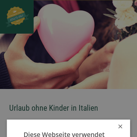
Urlaub ohne Kinder in Italien
Das wunderschöne Land Italien steht für feine
×
Aromen, glitzernde Kunstschätze, sardische
Diese Webseite verwendet