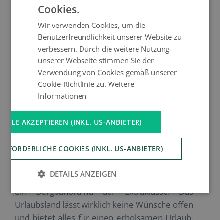
Küsten mit smaragdgrünem Wasser und
Cookies.
schneebedeckten Dolomiten. Erleben Sie
Wir verwenden Cookies, um die
„Bella Italia“ mit all ihren vielseitigen Facetten
Benutzerfreundlichkeit unserer Website zu
und verbringen Sie einen unvergesslichen
verbessern. Durch die weitere Nutzung
Erwachsenenurlaub in dem romantischen und
unserer Webseite stimmen Sie der
idyllischen Land.
Verwendung von Cookies gemäß unserer
Cookie-Richtlinie zu.
Weitere
Adults Only Hotels in Südtirol
Informationen
Schlendern Sie mit Ihrem Liebsten oder mit
ALLE AKZEPTIEREN (INKL. US-ANBIETER)
Freunden, durch die liebevollen italienischen
Dörfer und genießen Sie lokaltypische Pizza
ERFORDERLICHE COOKIES (INKL. US-ANBIETER)
und Pasta mit guten italienischen Wein oder
wandern Sie durch die traumhafte
DETAILS ANZEIGEN
Alpenlandschaft des Landes und genießen Sie
ein Bergpanorama der Extraklasse. Das
Urlaubsland lässt wirklich keine Wünsche offen
und bietet alles für einen erholsamen Urlaub.